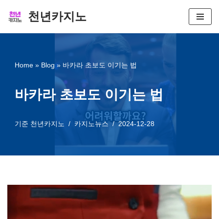
천년카지노
콘
텐
츠
Home
»
Blog
»
바카라 초보도 이기는 법
로
건
바카라 초보도 이기는 법
너
뛰
기
기준
천년카지노
카지노뉴스
2024-12-28