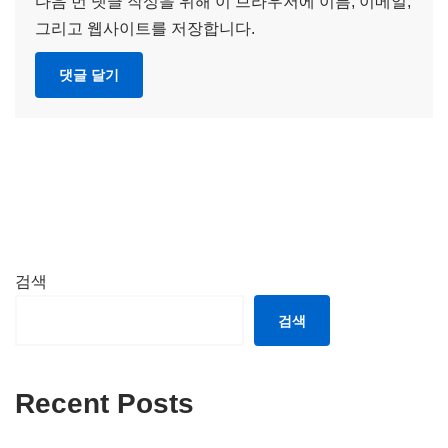
다음 번 댓글 작성을 위해 이 브라우저에 이름, 이메일,
그리고 웹사이트를 저장합니다.
검색
검색
Recent Posts