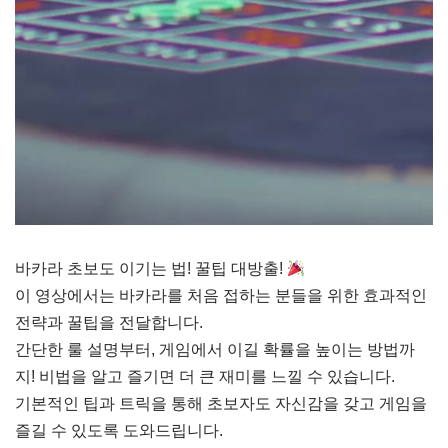
바카라 초보도 이기는 법! 꿀팁 대방출!
이 영상에서는 바카라를 처음 접하는 분들을 위한 효과적인
전략과 꿀팁을 전달합니다.
간단한 룰 설명부터, 게임에서 이길 확률을 높이는 방법까
지! 비법을 알고 즐기면 더 큰 재미를 느낄 수 있습니다.
기본적인 팁과 트릭을 통해 초보자도 자신감을 갖고 게임을
즐길 수 있도록 도와드립니다.