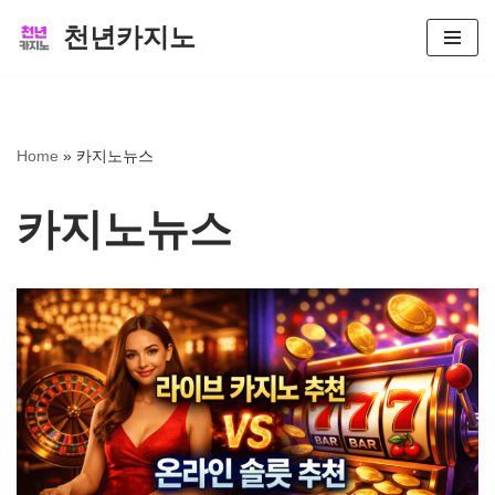
천년카지노
콘
텐
츠
로
Home
»
카지노뉴스
건
너
카지노뉴스
뛰
기