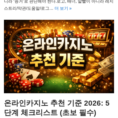
니라 ‘증거’로 판단해야 한다.로고, 배너, 말빨이 아니라 레지
스트리/약관/도움말/로그…
더 보기 »
온라인카지노 추천 기준 2026: 5
단계 체크리스트 (초보 필수)