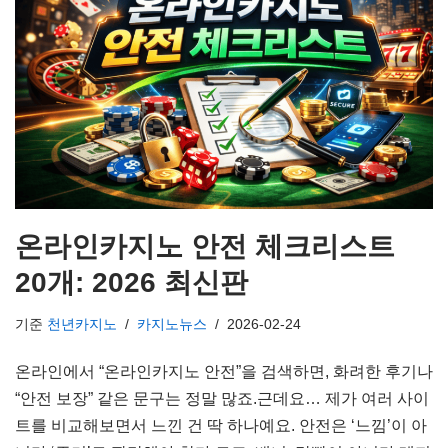
온라인카지노 안전 체크리스트
20개: 2026 최신판
기준
천년카지노
카지노뉴스
2026-02-24
온라인에서 “온라인카지노 안전”을 검색하면, 화려한 후기나
“안전 보장” 같은 문구는 정말 많죠.근데요… 제가 여러 사이
트를 비교해보면서 느낀 건 딱 하나예요. 안전은 ‘느낌’이 아