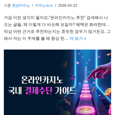
기준
천년카지노
카지노뉴스
2026-02-22
가끔 이런 생각이 들어요.“온라인카지노 추천” 검색해서 나
오는 글들, 왜 이렇게 다 비슷해 보일까? 혜택은 화려한데…
막상 어떤 근거로 추천하는지는 흐릿한 경우가 많거든요. 그
래서 저는 이 주제를 볼 때 항상 한…
더 보기 »