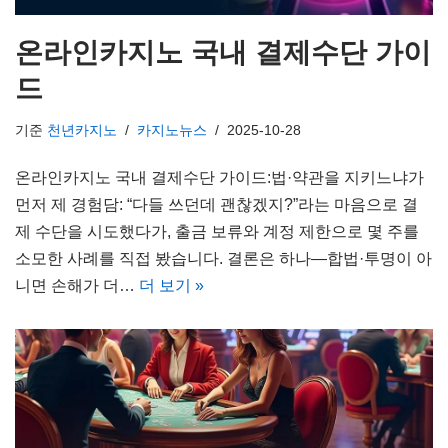
온라인카지노 국내 결제수단 가이
드
기준
천년카지노
카지노뉴스
2025-10-28
온라인카지노 국내 결제수단 가이드:법·약관을 지키느냐가
먼저 제 경험담: “다들 쓰던데 괜찮겠지?”라는 마음으로 결
제 수단을 시도했다가, 출금 보류와 계정 제한으로 몇 주를
소모한 사례를 직접 봤습니다. 결론은 하나—합법·투명이 아
니면 손해가 더…
더 보기 »