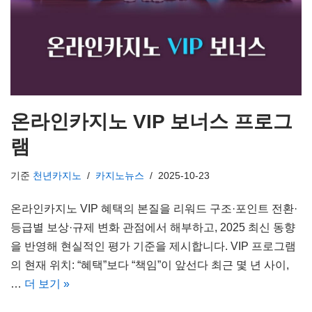
온라인카지노 VIP 보너스 프로그
램
기준
천년카지노
카지노뉴스
2025-10-23
온라인카지노 VIP 혜택의 본질을 리워드 구조·포인트 전환·
등급별 보상·규제 변화 관점에서 해부하고, 2025 최신 동향
을 반영해 현실적인 평가 기준을 제시합니다. VIP 프로그램
의 현재 위치: “혜택”보다 “책임”이 앞선다 최근 몇 년 사이,
…
더 보기 »