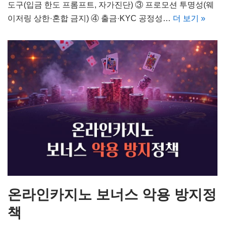
도구(입금 한도 프롬프트, 자가진단) ③ 프로모션 투명성(웨
이저링 상한·혼합 금지) ④ 출금·KYC 공정성…
더 보기 »
온라인카지노 보너스 악용 방지정
책