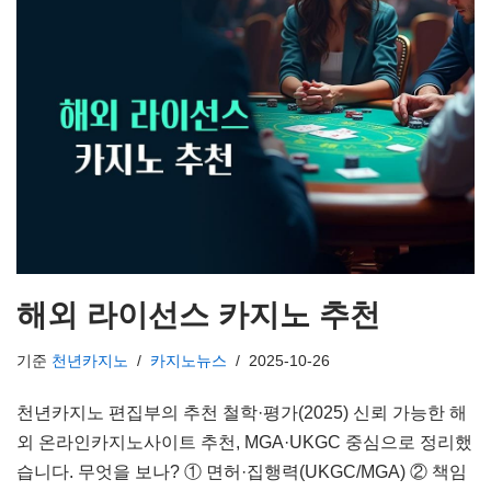
해외 라이선스 카지노 추천
기준
천년카지노
카지노뉴스
2025-10-26
천년카지노 편집부의 추천 철학·평가(2025) 신뢰 가능한 해
외 온라인카지노사이트 추천, MGA·UKGC 중심으로 정리했
습니다. 무엇을 보나? ① 면허·집행력(UKGC/MGA) ② 책임