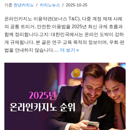
기준
천년카지노
카지노뉴스
2025-10-25
온라인카지노 이용약관(보너스 T&C), 다중 계정 제재 사례
의 공통 트리거, 안전한 이용법을 2025년 최신 규제 흐름과
함께 정리합니다.고지: 대한민국에서는 온라인 도박이 강하
게 규제됩니다. 본 글은 연구·교육 목적의 정보이며, 우회·편
법을 안내하지 않습니다.…
더 보기 »