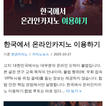
한국에서 온라인카지노 이용하기
기준
천년카지노
카지노뉴스
2025-10-27
고지: 대한민국에서는 대부분의 온라인 도박이 불법입니다.
본 글은 연구·교육 목적의 안내이며, 불법 행위(예: 우회 접속
·VPN 사용·위장 결제)를 돕는 정보는 제공하지 않습니다. 합
법·안전·책임 관점에서만 설명합니다. 한국에서 온라인카지
노 이용하기:합법 루트는 따로 있다…
더 보기 »