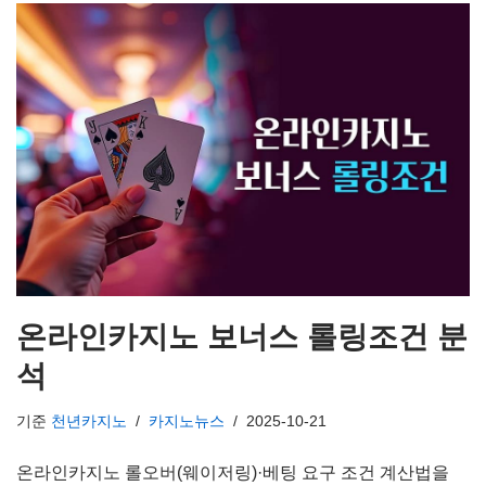
온라인카지노 보너스 롤링조건 분
석
기준
천년카지노
카지노뉴스
2025-10-21
온라인카지노 롤오버(웨이저링)·베팅 요구 조건 계산법을