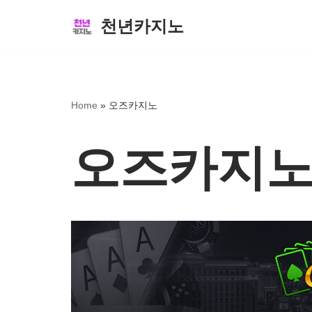
천년카지노
콘
텐
츠
로
Home
»
오즈카지노
건
너
오즈카지
뛰
기