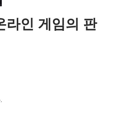
온라인 게임의 판
.