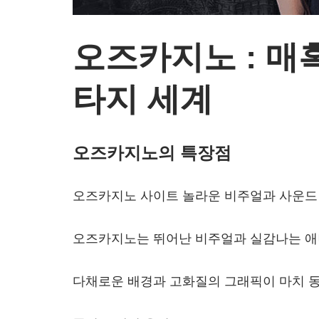
오즈카지노 : 매
타지 세계
오즈카지노의 특장점
오즈카지노 사이트 놀라운 비주얼과 사운드
오즈카지노는 뛰어난 비주얼과 실감나는 애
다채로운 배경과 고화질의 그래픽이 마치 동