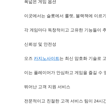
폭넓은 게임 옵션
이곳에서는 슬롯에서 룰렛, 블랙잭에 이르
각 게임마다 독창적이고 고유한 기능들이 추
신뢰성 및 안전성
오즈
카지노사이트
는 최신 암호화 기술로 
이는 플레이어가 안심하고 게임을 즐길 수 
뛰어난 고객 지원 서비스
전문적이고 친절한 고객 서비스 팀이 24시