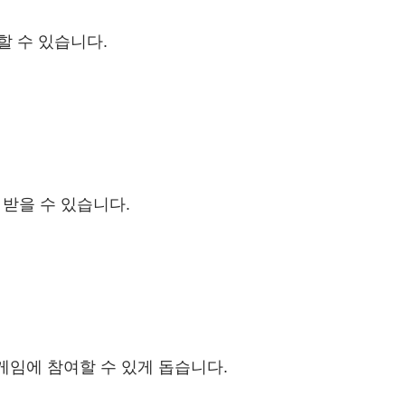
할 수 있습니다.
 받을 수 있습니다.
게임에 참여할 수 있게 돕습니다.