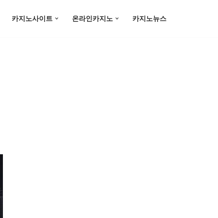
카지노사이트
온라인카지노
카지노뉴스