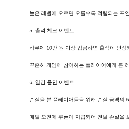
높은 레벨에 오르면 오를수록 적립되는 포인
출석 체크 이벤트
하루에 10만 원 이상 입금하면 출석이 인정
꾸준히 게임에 참여하는 플레이어에게 큰 혜택
일간 올인 이벤트
손실을 본 플레이어들을 위해 손실 금액의 
매일 오전에 쿠폰이 지급되어 전날 손실을 보