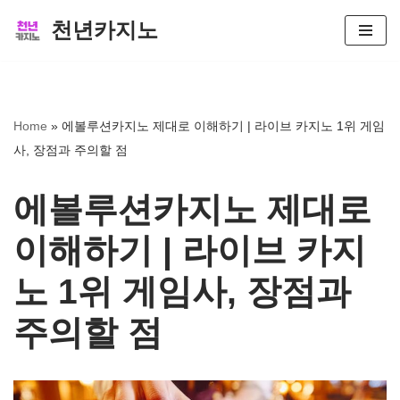
천년카지노
콘
텐
츠
로
Home
»
에볼루션카지노 제대로 이해하기 | 라이브 카지노 1위 게임
건
사, 장점과 주의할 점
너
뛰
에볼루션카지노 제대로
기
이해하기 | 라이브 카지
노 1위 게임사, 장점과
주의할 점