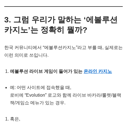
3. 그럼 우리가 말하는 ‘에볼루션
카지노’는 정확히 뭘까?
한국 커뮤니티에서 “에볼루션카지노”라고 부를 때, 실제로는
이런 의미로 쓰입니다.
에볼루션 라이브 게임이 들어가 있는
온라인 카지노
예: 어떤 사이트에 접속했을 때,
로비에 “Evolution” 로고와 함께 라이브 바카라/룰렛/블랙
잭/게임쇼 메뉴가 있는 경우.
혹은,