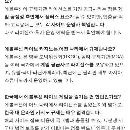
요?
에볼루션이 규제기관 라이선스를 가진 공급사라는 점은
게
임 공정성 측면에서 플러스 요소
가 될 수 있지만, 입출금·먹
튀·고객응대는 모두
각 사이트 운영사 책임
입니다.
따로 라이선스·후기·운영 이력을 반드시 확인해야 합니다.
에볼루션 라이브 카지노는 어떤 나라에서 규제받나요?
에볼루션은 영국 도박위원회(UKGC), 몰타 규제기관(MGA)
등 여러 국가에서
게임 공급사로 라이선스를 보유
하고 있으
며, 유럽·북미·라틴아메리카, 최근에는 필리핀 세부 아시아
스튜디오까지 운영하고 있습니다.
한국에서 에볼루션 라이브 게임을 즐기는 건 합법인가요?
에볼루션이 어느 나라에서 라이선스를 받았는지와 별개로,
한국 내 온라인 카지노 규제는 매우 엄격
합니다.
해외 사이트 접속·이용이 국내법과 충돌할 수 있고, 분쟁 시
국내 법적 보호를 받기 어렵다는 점을 반드시 염두에 두셔야