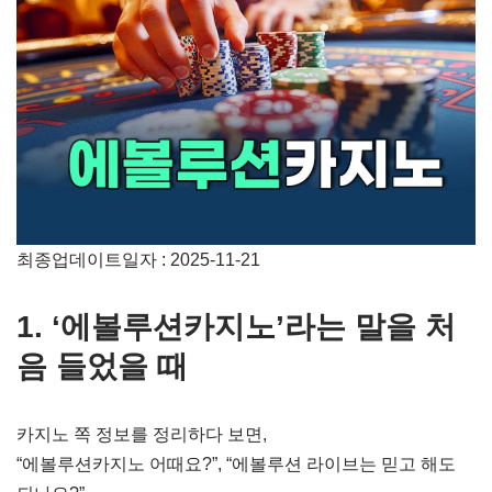
최종업데이트일자 : 2025-11-21
1. ‘에볼루션카지노’라는 말을 처
음 들었을 때
카지노 쪽 정보를 정리하다 보면,
“에볼루션카지노 어때요?”, “에볼루션 라이브는 믿고 해도