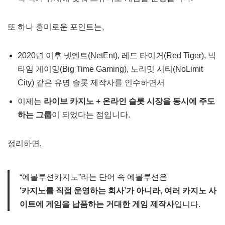
또 하나 흥미로운 포인트는,
2020년 이후 넷엔트(NetEnt), 레드 타이거(Red Tiger), 빅
타임 게이밍(Big Time Gaming), 노리밋 시티(NoLimit
City) 같은 유명 슬롯 제작사를 인수하면서
이제는
라이브 카지노 + 온라인 슬롯 시장을 동시에 주도
하는 그룹
이 되었다는 점입니다.
정리하면,
“에볼루션카지노”라는 단어 속 에볼루션은
‘카지노를 직접 운영하는 회사’가 아니라, 여러 카지노 사
이트에 게임을 납품하는 거대한 게임 제작사
입니다.