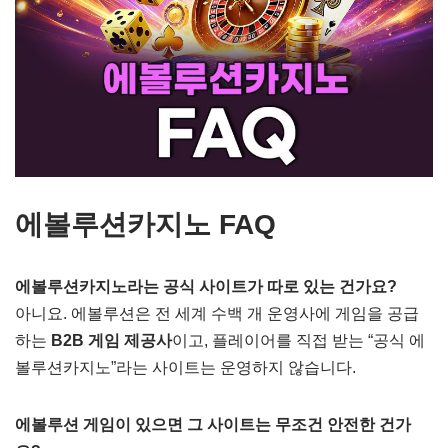
에볼루션카지노 FAQ
에볼루션카지노라는 공식 사이트가 따로 있는 건가요?
아니요. 에볼루션은 전 세계 수백 개 운영사에 게임을 공급
하는
B2B 게임 제공사
이고, 플레이어를 직접 받는 “공식 에
볼루션카지노”라는 사이트는 운영하지 않습니다.
에볼루션 게임이 있으면 그 사이트는 무조건 안전한 건가