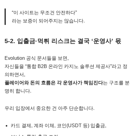
“이 사이트는 무조건 안전하다”
라는 보증이 되어주지는 않습니다.
5-2. 입출금·먹튀 리스크는 결국 ‘운영사’ 몫
Evolution 공식 문서들을 보면,
자신들을 “통합 B2B 온라인 카지노 솔루션 제공사”라고 정
의하면서,
플레이어와 돈의 흐름은 각 운영사가 책임진다
는 구조를 분
명히 합니다.
우리 입장에서 중요한 건 아주 단순합니다.
카드 결제, 계좌 이체, 코인(USDT 등) 입출금,